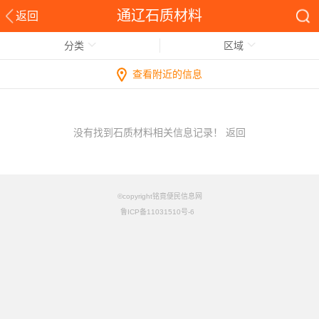
通辽石质材料
返回
分类
区域
查看附近的信息
没有找到石质材料相关信息记录！
返回
©copyright铭竟便民信息网
鲁ICP备11031510号-6