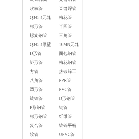
管
吹氧管
直缝焊管
Q345B无缝
梅花管
钢管
梯形管
半圆管
螺旋钢管
三角管
Q345B厚壁
16MN无缝
方管
钢管
D形管
面包钢管
矩形管
梅花钢管
方管
热镀锌工
字钢异径
八角管
PPR管
管
凹形管
PVC管
镀锌管
D形钢管
P形钢管
钢管
梯形钢管
纤维管
复合管
镀锌平椭
圆管
软管
UPVC管