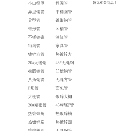
管
管
暂无相关商品！
小口径厚
椭圆管
壁焊管
异型钢管
平椭圆管
异型管
锥形钢管
锥形管
凹槽管
不锈钢锥
油缸管
形钢管
绗磨管
家具管
镀锌方管
热镀锌方
管
20#无缝钢
45#无缝钢
管
管
椭圆钢管
凹槽钢管
八角钢管
无缝方管
P形管
面包管
大棚管
镀锌大棚
管
20#精密管
45#精密管
热镀锌角
热镀锌槽
钢
钢
热镀锌扁
热镀锌圆
钢
钢
镀锌椭圆
无缝钢管