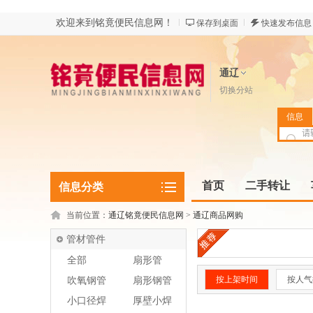
欢迎来到铭竟便民信息网！
保存到桌面
快速发布信息
通辽
切换分站
信息
首页
二手转让
信息分类
当前位置：
通辽铭竟便民信息网
>
通辽商品网购
管材管件
全部
扇形管
按上架时间
按人气
吹氧钢管
扇形钢管
小口径焊
厚壁小焊