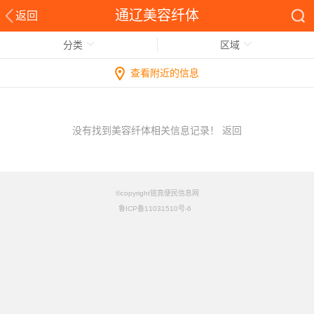
通辽美容纤体
返回
分类
区域
查看附近的信息
没有找到美容纤体相关信息记录！
返回
©copyright铭竟便民信息网
鲁ICP备11031510号-6