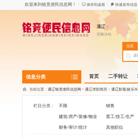
欢迎来到铭竟便民信息网！
保存到桌面
快速发布信息
通辽
切换分站
信息
首页
二手转让
信息分类
当前位置：
通辽铭竟便民信息网
>
通辽求职简历
>
通辽影视/娱乐/K
栏目分类：
不限
销售
建筑/房产/装修/物业
普工/技工/生产
财务/审计/统计
其他职位