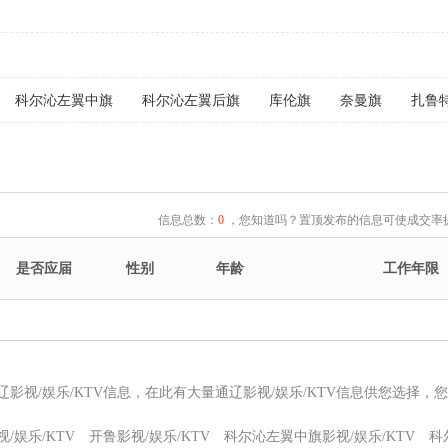
科尔沁左翼中旗
科尔沁左翼后旗
库伦旗
奈曼旗
扎鲁
信息总数：
0
，您知道吗？置顶发布的信息可使成交率提
是否应届
性别
年龄
工作年限
辽影视/娱乐/KTV信息，在此有大量通辽影视/娱乐/KTV信息供您选择，
/娱乐/KTV
开鲁影视/娱乐/KTV
科尔沁左翼中旗影视/娱乐/KTV
科