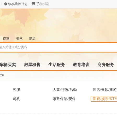
修改/删除信息
手机浏览
商家
资讯
商品
车辆买卖
房屋租售
生活服务
教育培训
商务服务
TV
客服
人事/行政/后勤
酒店/餐饮/旅游
司机
家政保洁/安保
影视/娱乐/KT