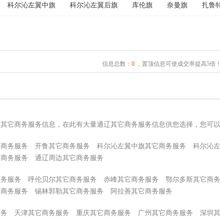
科尔沁左翼中旗
科尔沁左翼后旗
库伦旗
奈曼旗
扎鲁
信息总数：
0
，置顶信息可使成交率提高5倍
辽其它商务服务信息，在此有大量通辽其它商务服务信息供您选择，您可
它商务服务
开鲁其它商务服务
科尔沁左翼中旗其它商务服务
科尔沁
它商务服务
通辽周边其它商务服务
商务服务
呼伦贝尔其它商务服务
赤峰其它商务服务
鄂尔多斯其它商
它商务服务
锡林郭勒其它商务服务
阿拉善其它商务服务
服务
天津其它商务服务
重庆其它商务服务
广州其它商务服务
深圳