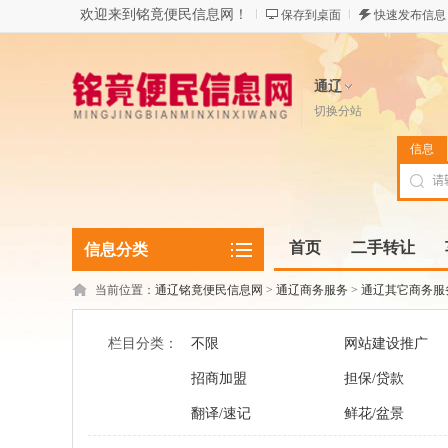
欢迎来到铭竟便民信息网！
保存到桌面
快速发布信息
通辽
切换分站
信息
首页
二手转让
信息分类
当前位置：
通辽铭竟便民信息网
>
通辽商务服务
>
通辽其它商务服
栏目分类：
不限
网站建设推广
招商加盟
担保/贷款
翻译/速记
鲜花/盆景