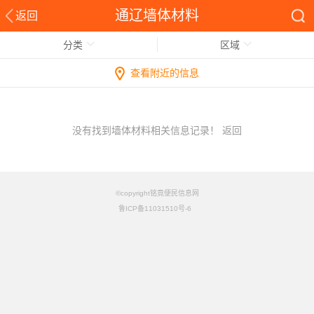
通辽墙体材料
返回
分类
区域
查看附近的信息
没有找到墙体材料相关信息记录！
返回
©copyright铭竟便民信息网
鲁ICP备11031510号-6