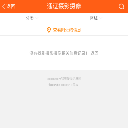
通辽摄影摄像
返回
分类
区域
查看附近的信息
没有找到摄影摄像相关信息记录！
返回
©copyright铭竟便民信息网
鲁ICP备11031510号-6